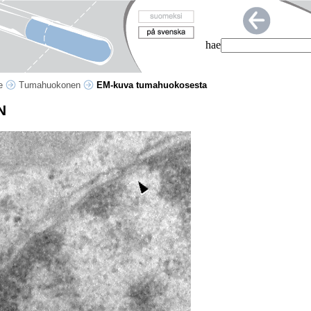
hae
ne
Tumahuokonen
EM-kuva tumahuokosesta
N