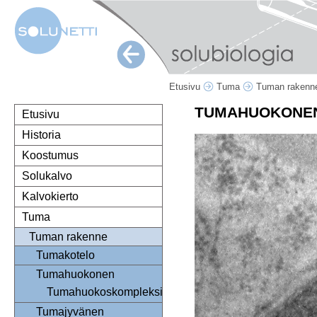
Etusivu
Tuma
Tuman raken
TUMAHUOKONE
Etusivu
Historia
Koostumus
Solukalvo
Kalvokierto
Tuma
Tuman rakenne
Tumakotelo
Tumahuokonen
Tumahuokoskompleksi
Tumajyvänen