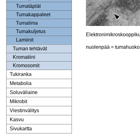
Tumatäplät
Tumakappaleet
Tumalima
Tumakuljetus
Elektronimikroskooppiku
Lamiinit
nuolenpää = tumahuok
Tuman tehtävät
Kromatiini
Kromosomit
Tukiranka
Metabolia
Soluväliaine
Mikrobit
Viestinvälitys
Kasvu
Sivukartta