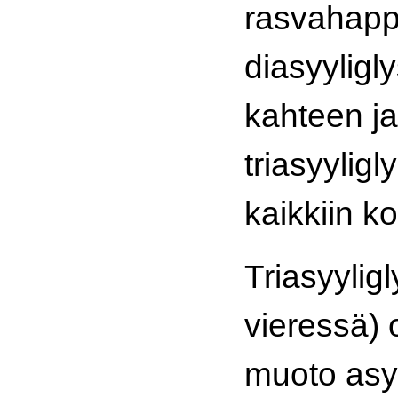
rasvahapp
diasyyligl
kahteen ja
triasyyligl
kaikkiin k
Triasyyligl
vieressä) 
muoto asyy