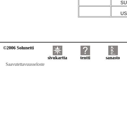
SU
US
©2006 Solunetti
sivukartta
tentti
sanasto
Saavutettavuusseloste