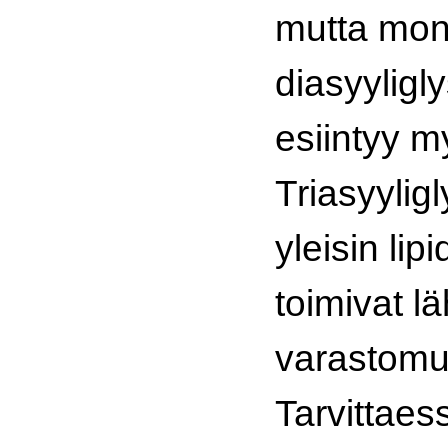
mutta mon
diasyyligl
esiintyy m
Triasyyligl
yleisin lip
toimivat l
varastomu
Tarvittaes