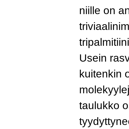
niille on a
triviaalini
tripalmitiini
Usein ras
kuitenkin o
molekyyle
taulukko o
tyydyttynee