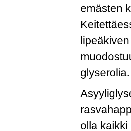
emästen k
Keitettäes
lipeäkive
muodostuu
glyserolia.
Asyyliglys
rasvahappo
olla kaikki