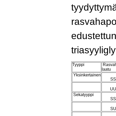
tyydyttymä
rasvahapo
edustettun
triasyyligl
Tyyppi
Rasva
laatu
Yksinkertainen
SS
UU
Sekatyyppi
SS
SU