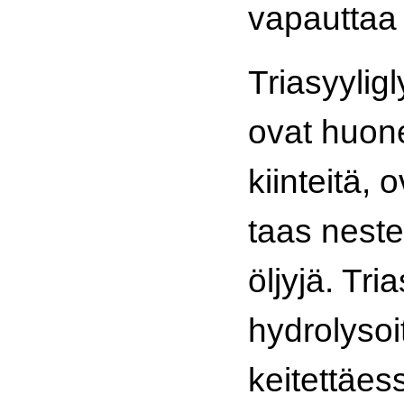
vapauttaa 
Triasyyligl
ovat huo
kiinteitä, 
taas nest
öljyjä. Tria
hydrolysoi
keitettäes