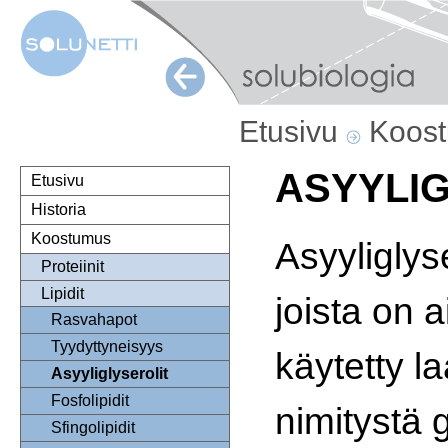
Etusivu
Koos
ASYYLI
Etusivu
Historia
Koostumus
Asyyliglyse
Proteiinit
Lipidit
joista on 
Rasvahapot
Tyydyttyneisyys
käytetty laa
Asyyliglyserolit
Fosfolipidit
nimitystä g
Sfingolipidit