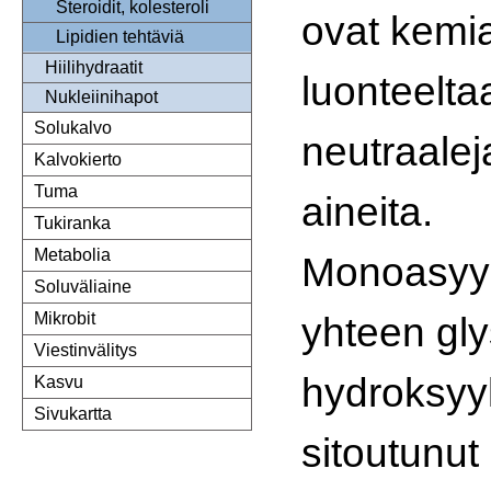
Steroidit, kolesteroli
ovat kemia
Lipidien tehtäviä
Hiilihydraatit
luonteelta
Nukleiinihapot
Solukalvo
neutraalej
Kalvokierto
Tuma
aineita.
Tukiranka
Metabolia
Monoasyyl
Soluväliaine
yhteen gly
Mikrobit
Viestinvälitys
hydroksyy
Kasvu
Sivukartta
sitoutunut