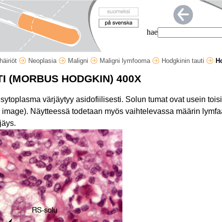
hae
äiriöt
Neoplasia
Maligni
Maligni lymfooma
Hodgkinin tauti
Ho
TI (MORBUS HODGKIN) 400X
ytoplasma värjäytyy asidofiilisesti. Solun tumat ovat usein toi
r image). Näytteessä todetaan myös vaihtelevassa määrin lymfaa
jäys.