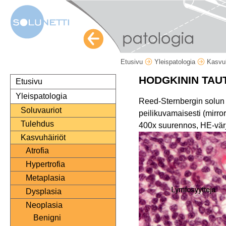
Etusivu
Yleispatologia
Kasvuh
HODGKININ TAU
Etusivu
Yleispatologia
Reed-Sternbergin solun s
Soluvauriot
peilikuvamaisesti (mirro
Tulehdus
400x suurennos, HE-vär
Kasvuhäiriöt
Atrofia
Hypertrofia
Metaplasia
Dysplasia
Neoplasia
Benigni