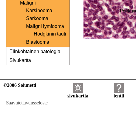
Maligni
Karsinooma
Sarkooma
Maligni lymfooma
Hodgkinin tauti
Blastooma
Elinkohtainen patologia
Sivukartta
©2006 Solunetti
sivukartta
tentti
Saavutettavuusseloste