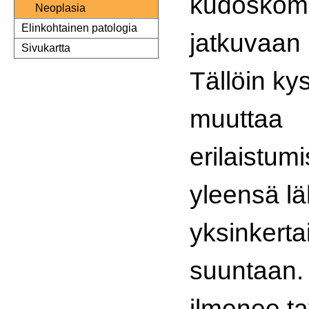
kudoskomp
Neoplasia
Elinkohtainen patologia
jatkuvaan 
Sivukartta
Tällöin ky
muuttaa
erilaistum
yleensä l
yksinkert
suuntaan.
ilmenee ta