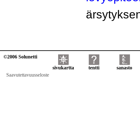
ärsytyksen
©2006 Solunetti
sivukartta
tentti
sanasto
Saavutettavuusseloste