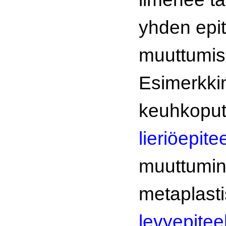
yhden epite
muuttumise
Esimerkki
keuhkopu
lieriöepite
muuttumi
metaplasti
levyepiteel