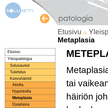
Etusivu
Yleis
Metaplasia
METEPL
Etusivu
Yleispatologia
Soluvauriot
Metaplasi
Tulehdus
Kasvuhäiriöt
tai vaikea
Atrofia
Hypertrofia
häiriön jo
Metaplasia
Dysplasia