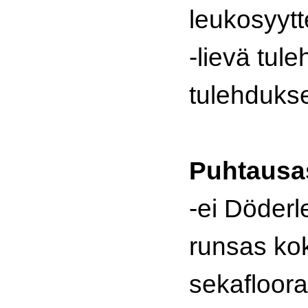
leukosyytt
-lievä tule
tulehduksel
Puhtausa
-ei Döderl
runsas kok
sekafloora