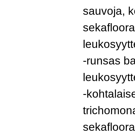
sauvoja, k
sekafloora
leukosyytt
-runsas ba
leukosyytt
-kohtalaise
trichomona
sekafloora