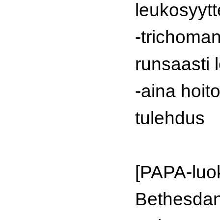
leukosyytt
-trichoman
runsaasti 
-aina hoit
tulehdus
[PAPA-luok
Bethesdan 