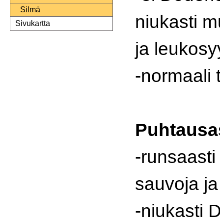
Silmä
niukasti m
Sivukartta
ja leukosy
-normaali t
Puhtausa
-runsaasti
sauvoja ja
-niukasti 