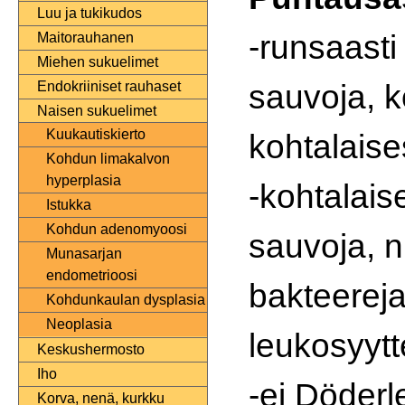
Luu ja tukikudos
-runsaasti
Maitorauhanen
Miehen sukuelimet
sauvoja, k
Endokriiniset rauhaset
Naisen sukuelimet
Kuukautiskierto
kohtalaise
Kohdun limakalvon
hyperplasia
-kohtalais
Istukka
Kohdun adenomyoosi
sauvoja, n
Munasarjan
endometrioosi
bakteereja
Kohdunkaulan dysplasia
Neoplasia
leukosyytt
Keskushermosto
Iho
-ei Döderl
Korva, nenä, kurkku