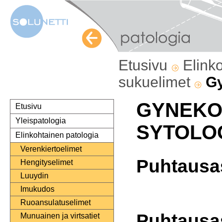
Etusivu
Elink
sukuelimet
Gy
GYNEKO
Etusivu
Yleispatologia
SYTOLO
Elinkohtainen patologia
Verenkiertoelimet
Puhtausa
Hengityselimet
Luuydin
Imukudos
Ruoansulatuselimet
Puhtausa
Munuainen ja virtsatiet