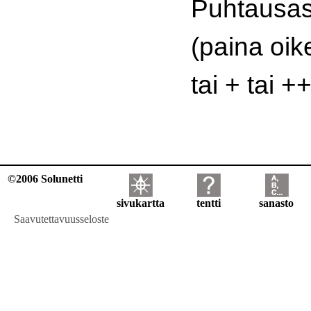
Puhtausast
(paina oik
tai + tai ++
©2006 Solunetti
sivukartta
tentti
sanasto
Saavutettavuusseloste