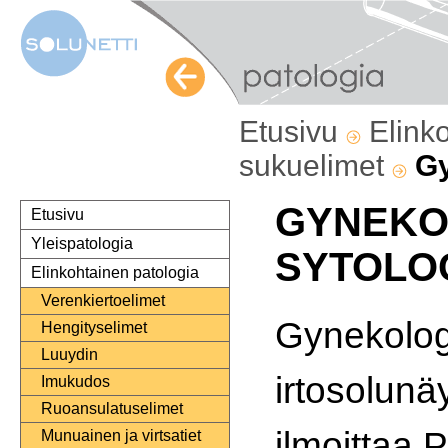
Etusivu
Elink
sukuelimet
Gy
GYNEKO
Etusivu
Yleispatologia
SYTOLO
Elinkohtainen patologia
Verenkiertoelimet
Gynekolog
Hengityselimet
Luuydin
irtosolunä
Imukudos
Ruoansulatuselimet
ilmoittaa 
Munuainen ja virtsatiet