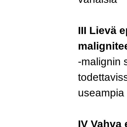
III Lievä 
malignite
-malignin s
todettaviss
useampia
IV Vahva 