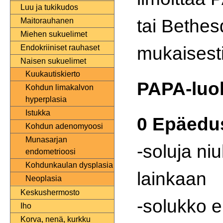
Luu ja tukikudos
tai Bethes
Maitorauhanen
Miehen sukuelimet
mukaisesti
Endokriiniset rauhaset
Naisen sukuelimet
Kuukautiskierto
PAPA-luo
Kohdun limakalvon
hyperplasia
Istukka
0 Epäedu
Kohdun adenomyoosi
Munasarjan
-soluja niu
endometrioosi
Kohdunkaulan dysplasia
lainkaan
Neoplasia
Keskushermosto
-solukko e
Iho
Korva, nenä, kurkku