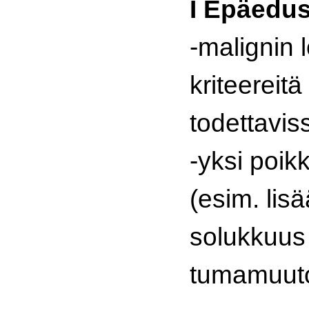
I Epäedus
-malignin
kriteereitä
todettavis
-yksi poik
(esim. lis
solukkuus t
tumamuuto