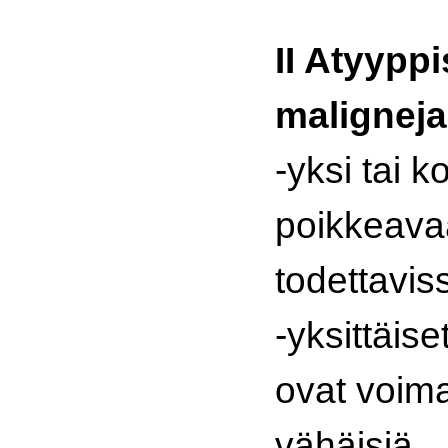
II Atyyppi
maligneja
-yksi tai 
poikkeavaa
todettavis
-yksittäis
ovat voim
vähäisiä