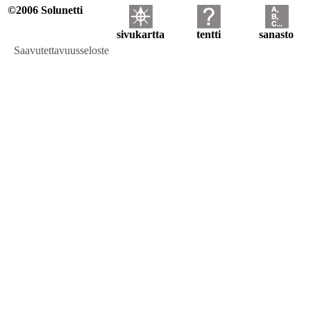
©2006 Solunetti
sivukartta
tentti
sanasto
Saavutettavuusseloste