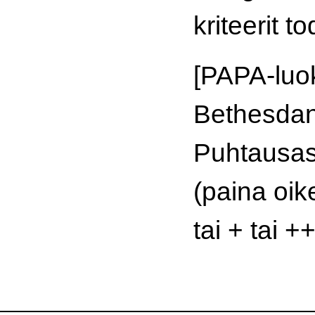
kriteerit t
[PAPA-luok
Bethesdan 
Puhtausast
(paina oik
tai + tai ++