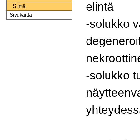
elintä
Silmä
Sivukartta
-solukko v
degeneroit
nekroottin
-solukko t
näytteenv
yhteydess