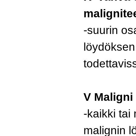
malignite
-suurin os
löydöksen 
todettavis
V Maligni
-kaikki tai
malignin 