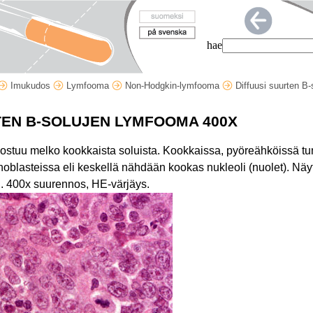
hae
Imukudos
Lymfooma
Non-Hodgkin-lymfooma
Diffuusi suurten B
TEN B-SOLUJEN LYMFOOMA 400X
 koostuu melko kookkaista soluista. Kookkaissa, pyöreähköissä 
blasteissa eli keskellä nähdään kookas nukleoli (nuolet). Näy
ti. 400x suurennos, HE-värjäys.