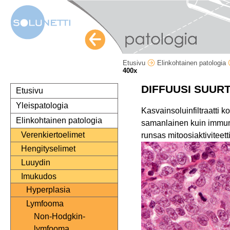
Etusivu
Elinkohtainen patologia
400x
DIFFUUSI SUUR
Etusivu
Yleispatologia
Kasvainsoluinfiltraatti
Elinkohtainen patologia
samanlainen kuin immuno
Verenkiertoelimet
runsas mitoosiaktiviteet
Hengityselimet
Luuydin
Imukudos
Hyperplasia
Lymfooma
Non-Hodgkin-
lymfooma