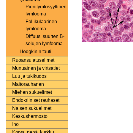
Pienilymfosyyttinen
lymfooma
Follikulaarinen
lymfooma
Diffuusi suurten B-
solujen lymfooma
Hodgkinin tauti
Ruoansulatuselimet
Munuainen ja virtsatiet
Luu ja tukikudos
Maitorauhanen
Miehen sukuelimet
Endokriiniset rauhaset
Naisen sukuelimet
Keskushermosto
Iho
Korva, nenä, kurkku