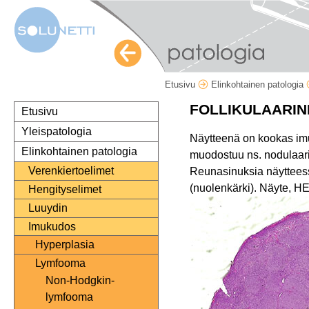
Etusivu
Elinkohtainen patologia
FOLLIKULAARI
Etusivu
Yleispatologia
Näytteenä on kookas imus
Elinkohtainen patologia
muodostuu ns. nodulaarin
Verenkiertoelimet
Reunasinuksia näytteess
(nuolenkärki). Näyte, HE
Hengityselimet
Luuydin
Imukudos
Hyperplasia
Lymfooma
Non-Hodgkin-
lymfooma