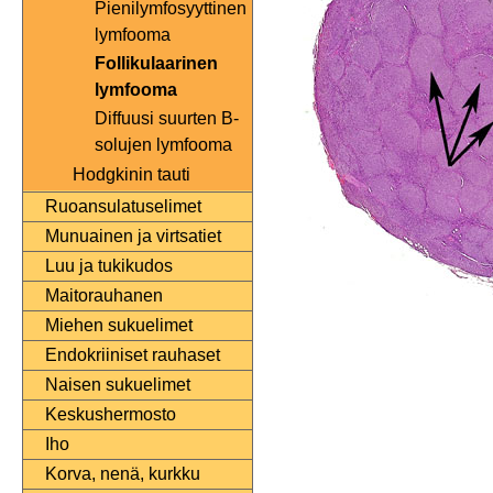
Pienilymfosyyttinen
lymfooma
Follikulaarinen
lymfooma
Diffuusi suurten B-
solujen lymfooma
Hodgkinin tauti
Ruoansulatuselimet
Munuainen ja virtsatiet
Luu ja tukikudos
Maitorauhanen
Miehen sukuelimet
Endokriiniset rauhaset
Naisen sukuelimet
Keskushermosto
Iho
Korva, nenä, kurkku