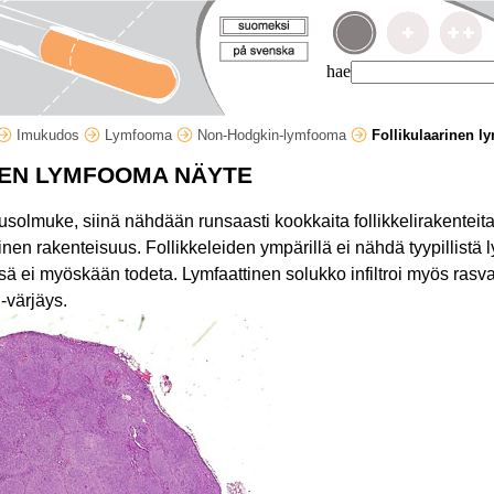
hae
Imukudos
Lymfooma
Non-Hodgkin-lymfooma
Follikulaarinen 
NEN LYMFOOMA NÄYTE
olmuke, siinä nähdään runsaasti kookkaita follikkelirakenteita 
en rakenteisuus. Follikkeleiden ympärillä ei nähdä tyypillistä ly
ä ei myöskään todeta. Lymfaattinen solukko infiltroi myös ras
-värjäys.