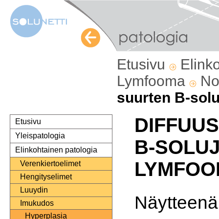
Etusivu
Elink
Lymfooma
No
suurten B-sol
DIFFUUS
Etusivu
Yleispatologia
B-SOLU
Elinkohtainen patologia
LYMFOO
Verenkiertoelimet
Hengityselimet
Luuydin
Näytteenä
Imukudos
Hyperplasia