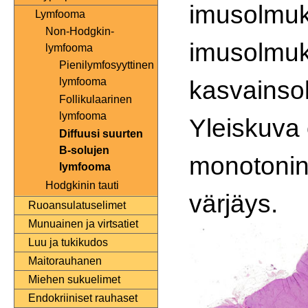
imusolmuk
Lymfooma
Non-Hodgkin-
imusolmuk
lymfooma
Pienilymfosyyttinen
kasvainso
lymfooma
Follikulaarinen
lymfooma
Yleiskuva 
Diffuusi suurten
B-solujen
monotonin
lymfooma
Hodgkinin tauti
värjäys.
Ruoansulatuselimet
Munuainen ja virtsatiet
Luu ja tukikudos
Maitorauhanen
Miehen sukuelimet
Endokriiniset rauhaset