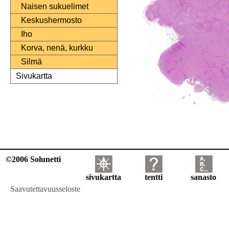
Naisen sukuelimet
Keskushermosto
Iho
Korva, nenä, kurkku
Silmä
Sivukartta
©2006 Solunetti
sivukartta
tentti
sanasto
Saavutettavuusseloste