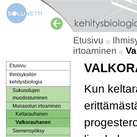
Etusivu
Ihmis
irtoaminen
Va
VALKOR
Etusivu
Ihmisyksilön
kehitysbiologia
Kun kelta
Sukusolujen
muodostuminen
erittämäst
Munasolun irtoaminen
Keltarauhanen
progester
Valkorauhanen
Siemensyöksy