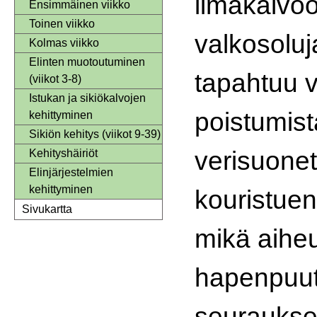
limakalvoo
Ensimmäinen viikko
Toinen viikko
valkosoluj
Kolmas viikko
Elinten muotoutuminen
tapahtuu 
(viikot 3-8)
Istukan ja sikiökalvojen
poistumist
kehittyminen
Sikiön kehitys (viikot 9-39)
verisuonet
Kehityshäiriöt
Elinjärjestelmien
kehittyminen
kouristuen
Sivukartta
mikä aiheu
hapenpuut
seuraukse