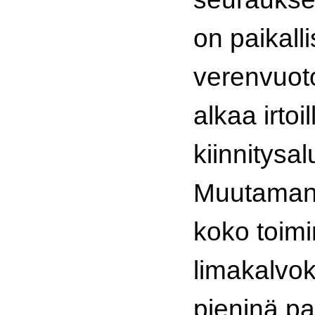
on paikall
verenvuoto
alkaa irtoil
kiinnitysa
Muutaman 
koko toimi
limakalvok
pieninä pa