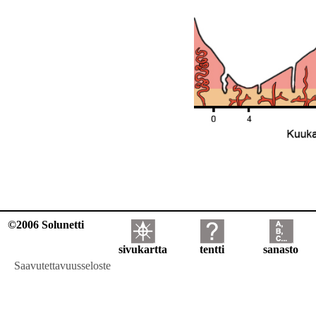
©2006 Solunetti
sivukartta
tentti
sanasto
Saavutettavuusseloste