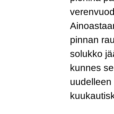
verenvuod
Ainoastaa
pinnan ra
solukko jää
kunnes se
uudelleen
kuukautisk