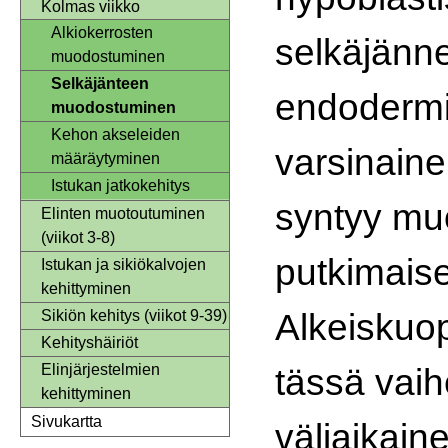
Kolmas viikko
Alkiokerrosten
selkäjänne
muodostuminen
Selkäjänteen
endodermis
muodostuminen
Kehon akseleiden
varsinain
määräytyminen
Istukan jatkokehitys
syntyy mu
Elinten muotoutuminen
(viikot 3-8)
putkimais
Istukan ja sikiökalvojen
kehittyminen
Alkeiskuo
Sikiön kehitys (viikot 9-39)
Kehityshäiriöt
tässä vai
Elinjärjestelmien
kehittyminen
Sivukartta
väliaikain