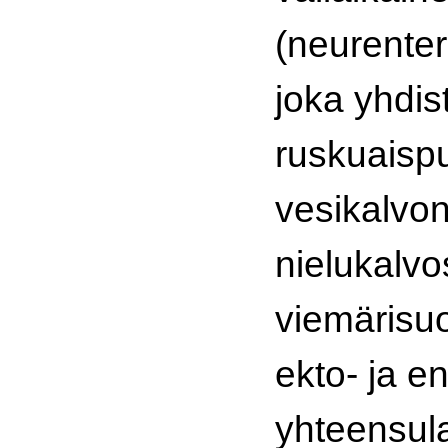
(neurenter
joka yhdis
ruskuaispu
vesikalvon
nielukalvo
viemärisu
ekto- ja e
yhteensula