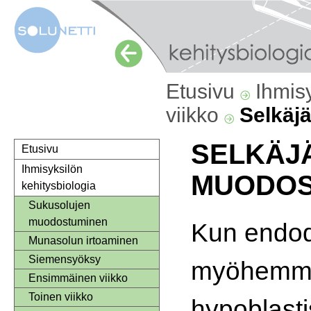
Etusivu
Ihmis
viikko
Selkäj
SELKÄJ
Etusivu
Ihmisyksilön
MUODOS
kehitysbiologia
Sukusolujen
muodostuminen
Kun endod
Munasolun irtoaminen
Siemensyöksy
myöhemmin
Ensimmäinen viikko
Toinen viikko
hypoblasti