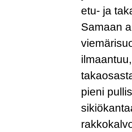
etu- ja ta
Samaan a
viemärisu
ilmaantuu,
takaosast
pieni pull
sikiökant
rakkokalvo