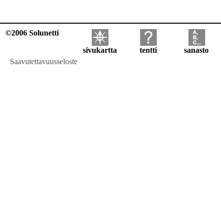
©2006 Solunetti
sivukartta
tentti
sanasto
Saavutettavuusseloste