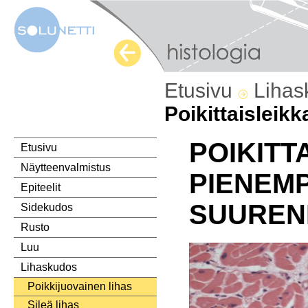
Etusivu
Liha
Poikittaislei
POIKITT
Etusivu
Näytteenvalmistus
PIENEMP
Epiteelit
SUUREN
Sidekudos
Rusto
Luu
Lihaskudos
Poikkijuovainen lihas
Sileä lihas