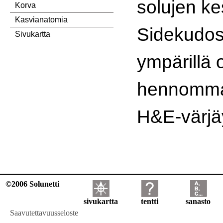
solujen ke
Korva
Kasvianatomia
Sidekudos
Sivukartta
ympärillä 
hennomma
H&E-värjä
©2006 Solunetti
sivukartta
tentti
sanasto
Saavutettavuusseloste