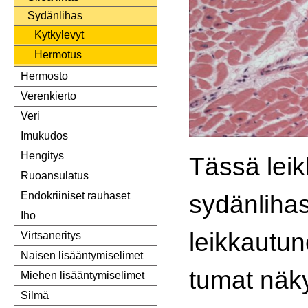
Sydänlihas
Kytkylevyt
Hermotus
Hermosto
Verenkierto
Veri
Imukudos
Hengitys
Tässä lei
Ruoansulatus
sydänlihas
Endokriiniset rauhaset
Iho
leikkautune
Virtsaneritys
Naisen lisääntymiselimet
tumat näk
Miehen lisääntymiselimet
Silmä