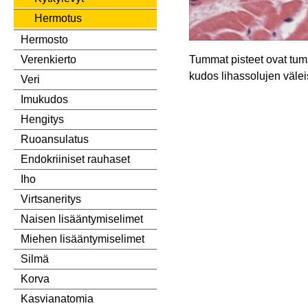
Hermotus
Hermosto
Tummat pisteet ovat tu
Verenkierto
kudos lihassolujen väle
Veri
Imukudos
Hengitys
Ruoansulatus
Endokriiniset rauhaset
Iho
Virtsaneritys
Naisen lisääntymiselimet
Miehen lisääntymiselimet
Silmä
Korva
Kasvianatomia