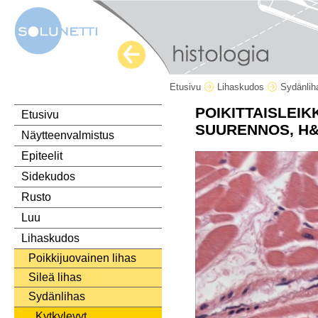
Etusivu
Lihaskudos
Sydänli
POIKITTAISLEIK
Etusivu
SUURENNOS, H
Näytteenvalmistus
Epiteelit
Sidekudos
Rusto
Luu
Lihaskudos
Poikkijuovainen lihas
Sileä lihas
Sydänlihas
Kytkylevyt