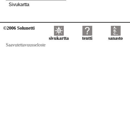
Sivukartta
©2006 Solunetti
sivukartta
tentti
sanasto
Saavutettavuusseloste