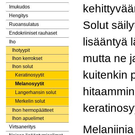
kehittyvää
Imukudos
Hengitys
Solut säil
Ruoansulatus
Endokriiniset rauhaset
lisääntyä 
Iho
Ihotyypit
mutta ne 
Ihon kerrokset
Ihon solut
kuitenkin 
Keratinosyytit
Melanosyytit
hitaammin
Langerhansin solut
Merkelin solut
keratinosyy
Ihon hermopäätteet
Ihon apuelimet
Melaniini
Virtsaneritys