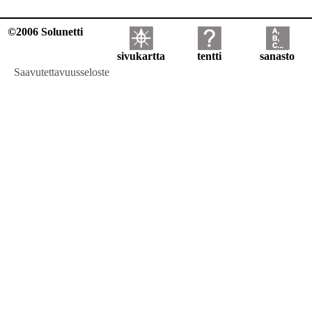
©2006 Solunetti
sivukartta
tentti
sanasto
Saavutettavuusseloste