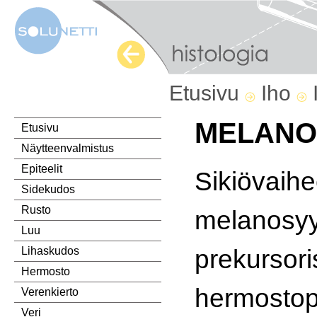
Etusivu
Iho
MELANO
Etusivu
Näytteenvalmistus
Epiteelit
Sikiövaih
Sidekudos
Rusto
melanosyy
Luu
prekursori
Lihaskudos
Hermosto
hermostop
Verenkierto
Veri