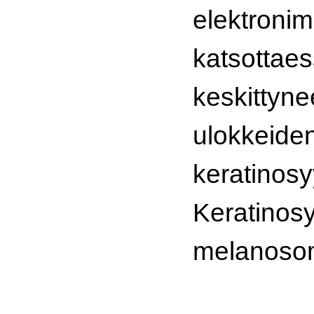
elektronim
katsottaes
keskittyne
ulokkeiden
keratinosy
Keratinosy
melanosom