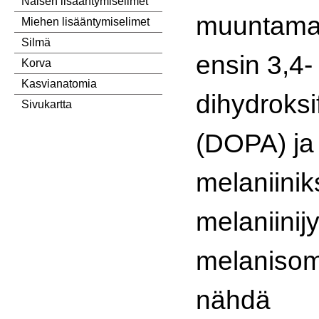
Naisen lisääntymiselimet
muuntamall
Miehen lisääntymiselimet
Silmä
ensin 3,4-
Korva
Kasvianatomia
dihydroksif
Sivukartta
(DOPA) ja
melaniinik
melaniinij
melanisom
nähdä