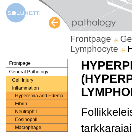
Frontpage
Ge
Lymphocyte
H
HYPERP
Frontpage
General Pathology
(HYPER
Cell Injury
Inflammation
LYMPHON
Hyperemia and Edema
Fibrin
Follikkele
Neutrophil
Eosinophil
tarkkaraja
Macrophage