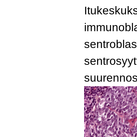
Itukeskuk
immunobla
sentroblas
sentrosyyt
suurennos