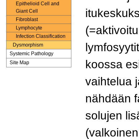
Epithelioid Cell and
itukeskuks
Giant Cell
Fibroblast
(=aktivoit
Lymphocyte
Infection Classification
lymfosyyti
Dysmorphism
Systemic Pathology
koossa esi
Site Map
vaihtelua j
nähdään f
solujen li
(valkoinen 