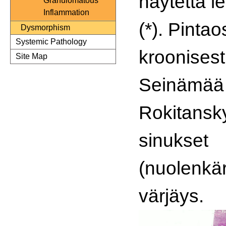
näytettä l
Granulomatous
Inflammation
(*). Pintao
Dysmorphism
Systemic Pathology
kroonisest
Site Map
Seinämää 
Rokitansk
sinukset
(nuolenkär
värjäys.