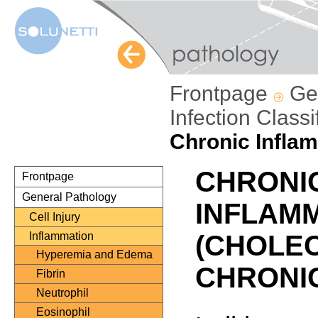
Frontpage
Ge
Infection Classi
Chronic Inflam
CHRONI
Frontpage
General Pathology
INFLAM
Cell Injury
Inflammation
(CHOLEC
Hyperemia and Edema
CHRONI
Fibrin
Neutrophil
Eosinophil