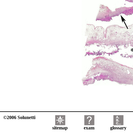
©2006 Solunetti
sitemap
exam
glossary