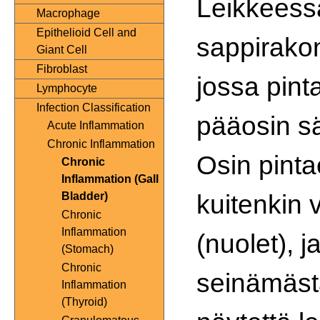
Leikkeess
Macrophage
Epithelioid Cell and
sappirako
Giant Cell
Fibroblast
jossa pint
Lymphocyte
Infection Classification
pääosin sä
Acute Inflammation
Chronic Inflammation
Osin pinta
Chronic
Inflammation (Gall
kuitenkin 
Bladder)
Chronic
Inflammation
(nuolet), j
(Stomach)
Chronic
seinämästä
Inflammation
(Thyroid)