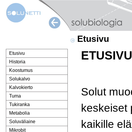
Etusivu
ETUSIV
Etusivu
Historia
Koostumus
Solukalvo
Kalvokierto
Solut muo
Tuma
keskeiset 
Tukiranka
Metabolia
kaikille eläv
Soluväliaine
Mikrobit