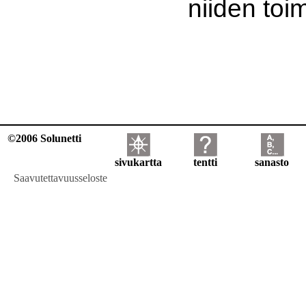
niiden toi
©2006 Solunetti
sivukartta
tentti
sanasto
Saavutettavuusseloste