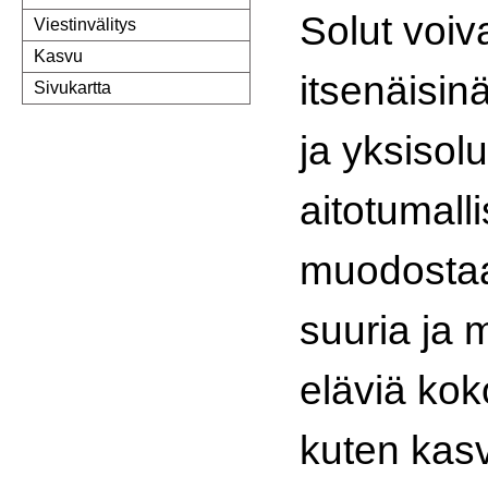
Solut voiv
Viestinvälitys
Kasvu
itsenäisin
Sivukartta
ja yksisolu
aitotumalli
muodostaa
suuria ja 
eläviä kok
kuten kasv