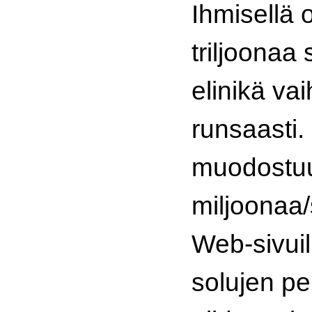
Ihmisellä 
triljoonaa 
elinikä va
runsaasti.
muodostuu
miljoonaa/
Web-sivuil
solujen pe