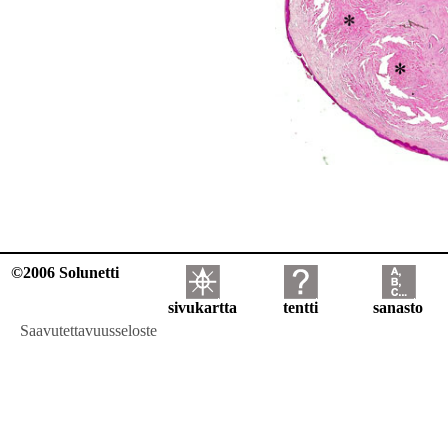
©2006 Solunetti
sivukartta
tentti
sanasto
Saavutettavuusseloste