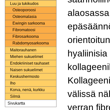
Luu ja tukikudos
alaosass
Osteoporoosi
Osteomalasia
epäsäännöl
Ewingin sarkooma
Fibromatoosi
Fibrosarkooma
orientoitu
Rabdomyosarkooma
Maitorauhanen
hyaliinisia
Miehen sukuelimet
Endokriiniset rauhaset
kollageeni
Naisen sukuelimet
Keskushermosto
Kollageen
Iho
Korva, nenä, kurkku
välissä nä
Silmä
Sivukartta
verran fib