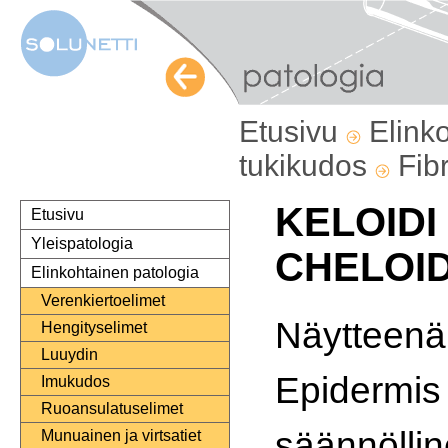
Etusivu
Elink
tukikudos
Fib
KELOIDI
Etusivu
Yleispatologia
CHELOID
Elinkohtainen patologia
Verenkiertoelimet
Näytteenä
Hengityselimet
Luuydin
Epidermis
Imukudos
Ruoansulatuselimet
säännölli
Munuainen ja virtsatiet