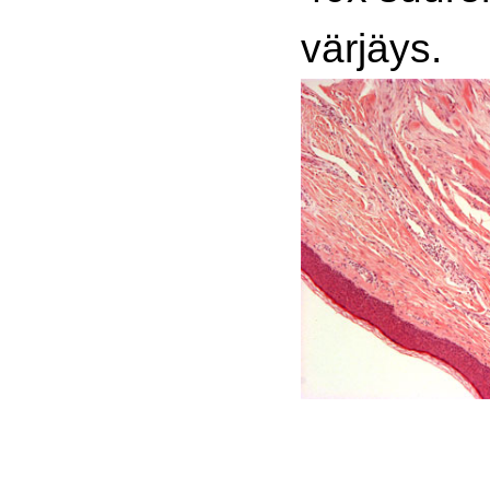
värjäys.