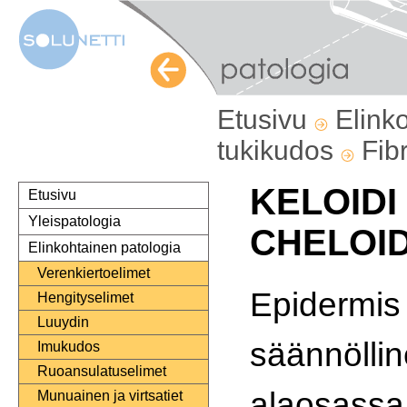
Etusivu
Elink
tukikudos
Fib
KELOIDI
Etusivu
Yleispatologia
CHELOID
Elinkohtainen patologia
Verenkiertoelimet
Epidermis
Hengityselimet
Luuydin
säännölli
Imukudos
Ruoansulatuselimet
alaosass
Munuainen ja virtsatiet