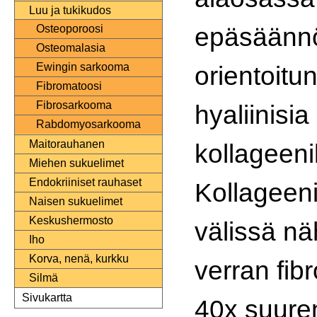
Luu ja tukikudos
epäsäännöl
Osteoporoosi
Osteomalasia
orientoitu
Ewingin sarkooma
Fibromatoosi
Fibrosarkooma
hyaliinisia
Rabdomyosarkooma
Maitorauhanen
kollageeni
Miehen sukuelimet
Endokriiniset rauhaset
Kollageen
Naisen sukuelimet
Keskushermosto
välissä nä
Iho
Korva, nenä, kurkku
verran fib
Silmä
Sivukartta
40x suure