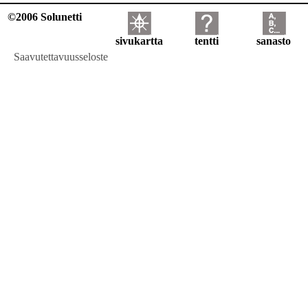
©2006 Solunetti
sivukartta
tentti
sanasto
Saavutettavuusseloste