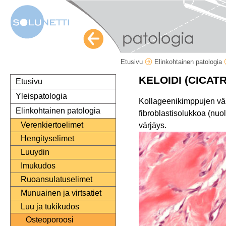
Etusivu
Elinkohtainen patologia
KELOIDI (CICAT
Etusivu
Yleispatologia
Kollageenikimppujen väl
Elinkohtainen patologia
fibroblastisolukkoa (nuo
Verenkiertoelimet
värjäys.
Hengityselimet
Luuydin
Imukudos
Ruoansulatuselimet
Munuainen ja virtsatiet
Luu ja tukikudos
Osteoporoosi