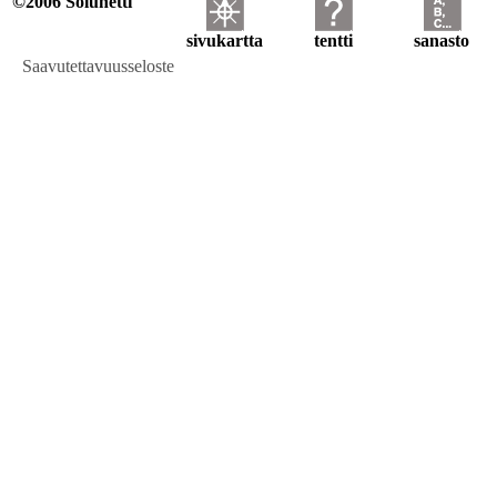
©2006 Solunetti
sivukartta
tentti
sanasto
Saavutettavuusseloste