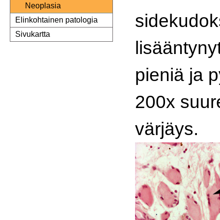
Neoplasia
sidekudok
Elinkohtainen patologia
Sivukartta
lisääntyny
pieniä ja p
200x suur
värjäys.