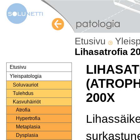
Etusivu
Yleis
Lihasatrofia 2
LIHASAT
Etusivu
Yleispatologia
(ATROPH
Soluvauriot
Tulehdus
200X
Kasvuhäiriöt
Atrofia
Lihassäike
Hypertrofia
Metaplasia
surkastune
Dysplasia