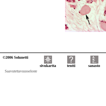
©2006 Solunetti
sivukartta
tentti
sanasto
Saavutettavuusseloste