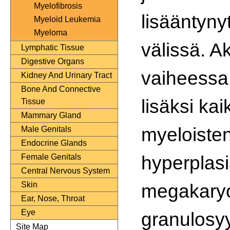
Myelofibrosis
lisääntyny
Myeloid Leukemia
Myeloma
välissä. A
Lymphatic Tissue
Digestive Organs
vaiheessa
Kidney And Urinary Tract
Bone And Connective
lisäksi kai
Tissue
Mammary Gland
myeloisten
Male Genitals
Endocrine Glands
hyperplasia
Female Genitals
Central Nervous System
megakaryos
Skin
Ear, Nose, Throat
Eye
granulosyyt
Site Map