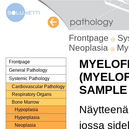
Frontpage
Sy
Neoplasia
My
MYELOF
Frontpage
General Pathology
(MYELOF
Systemic Pathology
SAMPLE
Cardiovascular Pathology
Respiratory Organs
Bone Marrow
Näytteenä 
Hypoplasia
Hyperplasia
jossa sid
Neoplasia