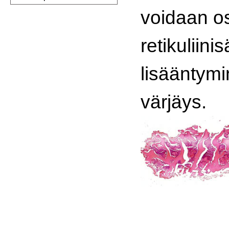
voidaan os
retikuliini
lisääntymi
värjäys.