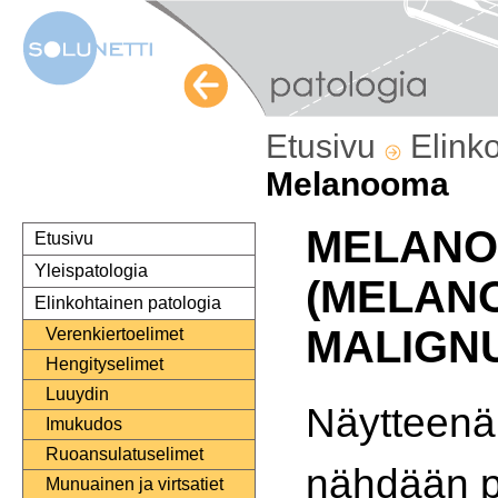
Etusivu
Elink
Melanooma
MELAN
Etusivu
Yleispatologia
(MELAN
Elinkohtainen patologia
MALIGN
Verenkiertoelimet
Hengityselimet
Luuydin
Näytteenä 
Imukudos
Ruoansulatuselimet
nähdään p
Munuainen ja virtsatiet