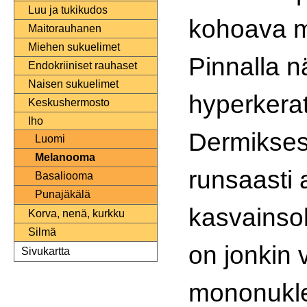
Luu ja tukikudos
kohoava m
Maitorauhanen
Miehen sukuelimet
Pinnalla 
Endokriiniset rauhaset
Naisen sukuelimet
hyperkerat
Keskushermosto
Iho
Dermikses
Luomi
Melanooma
runsaasti 
Basaliooma
Punajäkälä
kasvainso
Korva, nenä, kurkku
Silmä
on jonkin 
Sivukartta
mononukle