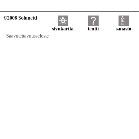
©2006 Solunetti
sivukartta
tentti
sanasto
Saavutettavuusseloste