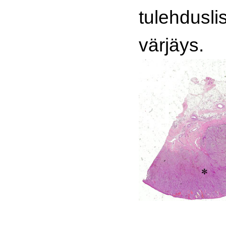
tulehdusli
värjäys.