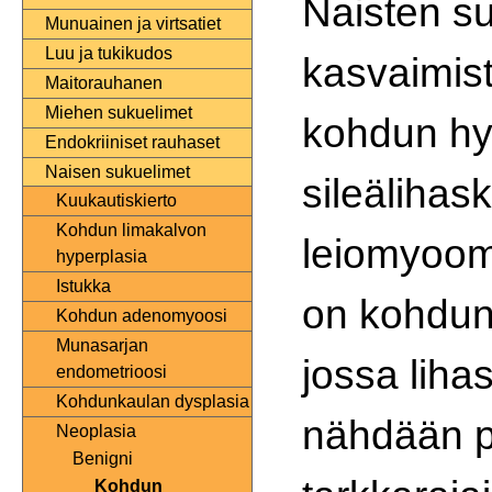
Naisten su
Munuainen ja virtsatiet
Luu ja tukikudos
kasvaimist
Maitorauhanen
Miehen sukuelimet
kohdun hy
Endokriiniset rauhaset
Naisen sukuelimet
sileälihask
Kuukautiskierto
Kohdun limakalvon
leiomyoom
hyperplasia
Istukka
on kohdun
Kohdun adenomyoosi
Munasarjan
jossa liha
endometrioosi
Kohdunkaulan dysplasia
nähdään p
Neoplasia
Benigni
Kohdun