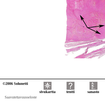
©2006 Solunetti
sivukartta
tentti
sanasto
Saavutettavuusseloste