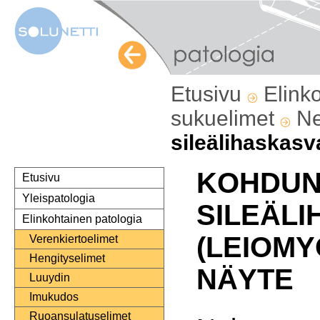
Etusivu
Elink
sukuelimet
Ne
sileälihaskasv
KOHDU
Etusivu
Yleispatologia
SILEÄLI
Elinkohtainen patologia
(LEIOMY
Verenkiertoelimet
Hengityselimet
NÄYTE
Luuydin
Imukudos
Ruoansulatuselimet