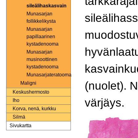
tarkkaraja
sileälihaskasvain
Munasarjan
sileälihas
follikkelikysta
Munasarjan
muodostu
papillaarinen
kystadenooma
hyvänlaatu
Munasarjan
musinoottinen
kasvainku
kystadenooma
Munasarjateratooma
(nuolet). 
Maligni
Keskushermosto
värjäys.
Iho
Korva, nenä, kurkku
Silmä
Sivukartta