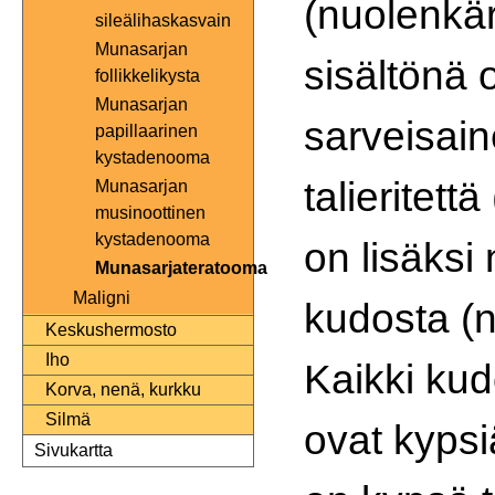
(nuolenkär
sileälihaskasvain
Munasarjan
sisältönä 
follikkelikysta
Munasarjan
sarveisain
papillaarinen
kystadenooma
talieritett
Munasarjan
musinoottinen
kystadenooma
on lisäksi
Munasarjateratooma
Maligni
kudosta (n
Keskushermosto
Iho
Kaikki ku
Korva, nenä, kurkku
Silmä
ovat kypsi
Sivukartta