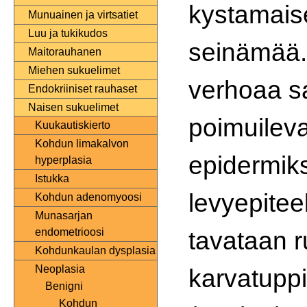
kystamais
Munuainen ja virtsatiet
Luu ja tukikudos
seinämää
Maitorauhanen
Miehen sukuelimet
verhoaa sa
Endokriiniset rauhaset
Naisen sukuelimet
poimuileva
Kuukautiskierto
Kohdun limakalvon
epidermik
hyperplasia
Istukka
levyepiteel
Kohdun adenomyoosi
Munasarjan
tavataan r
endometrioosi
Kohdunkaulan dysplasia
Neoplasia
karvatuppi
Benigni
Kohdun