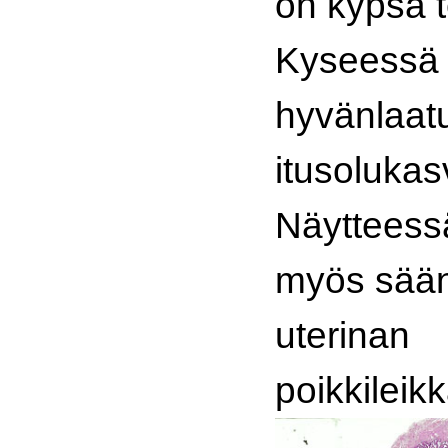
on kypsä 
Kyseessä 
hyvänlaat
itusolukas
Näytteess
myös sään
uterinan
poikkileik