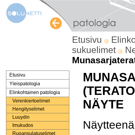
Etusivu
Elink
sukuelimet
Ne
Munasarjater
MUNASA
Etusivu
Yleispatologia
(TERATO
Elinkohtainen patologia
NÄYTE
Verenkiertoelimet
Hengityselimet
Luuydin
Näytteenä
Imukudos
Ruoansulatuselimet