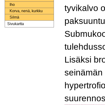
Iho
tyvikalvo 
Korva, nenä, kurkku
Silmä
paksuuntu
Sivukartta
Submukoo
tulehdussol
Lisäksi br
seinämän s
hypertrofio
suurennos