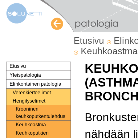
Etusivu
Elink
Keuhkoastm
KEUHKO
Etusivu
Yleispatologia
(ASTHM
Elinkohtainen patologia
BRONCHI
Verenkiertoelimet
Hengityselimet
Krooninen
Bronkuste
keuhkoputkentulehdus
Keuhkoastma
nähdään l
Keuhkoputkien