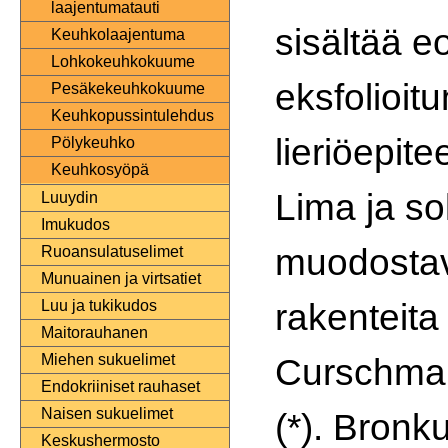
laajentumatauti
sisältää eo
Keuhkolaajentuma
Lohkokeuhkokuume
eksfolioitu
Pesäkekeuhkokuume
Keuhkopussintulehdus
lieriöepite
Pölykeuhko
Keuhkosyöpä
Lima ja so
Luuydin
Imukudos
muodostav
Ruoansulatuselimet
Munuainen ja virtsatiet
rakenteita 
Luu ja tukikudos
Maitorauhanen
Curschman
Miehen sukuelimet
Endokriiniset rauhaset
Naisen sukuelimet
(*). Bronk
Keskushermosto