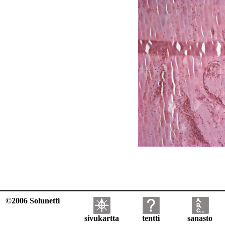
©2006 Solunetti
sivukartta
tentti
sanasto