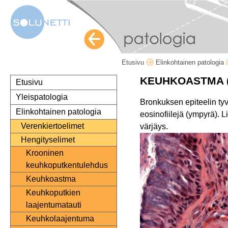
Etusivu
Elinkohtainen patologia
KEUHKOASTMA (
Etusivu
Yleispatologia
Bronkuksen epiteelin ty
Elinkohtainen patologia
eosinofiilejä (ympyrä). 
Verenkiertoelimet
värjäys.
Hengityselimet
Krooninen
keuhkoputkentulehdus
Keuhkoastma
Keuhkoputkien
laajentumatauti
Keuhkolaajentuma