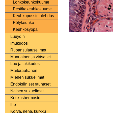
Lohkokeuhkokuume
Pesäkekeuhkokuume
Keuhkopussintulehdus
Pölykeuhko
Keuhkosyöpä
Luuydin
Imukudos
Ruoansulatuselimet
Munuainen ja virtsatiet
Luu ja tukikudos
Maitorauhanen
Miehen sukuelimet
Endokriiniset rauhaset
Naisen sukuelimet
Keskushermosto
Iho
Korva, nenä, kurkku