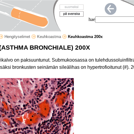
hae
Hengityselimet
Keuhkoastma
Keuhkoastma 200x
ASTHMA BRONCHIALE) 200X
vikalvo on paksuuntunut. Submukoosassa on tulehdussoluinfiltraa
Lisäksi bronkusten seinämän sileälihas on hypertrofioitunut (#).