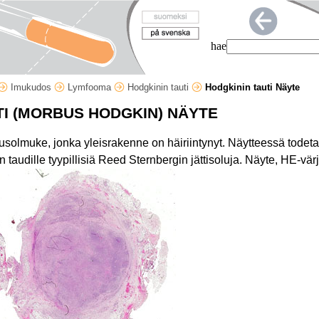
hae
Imukudos
Lymfooma
Hodgkinin tauti
Hodgkinin tauti Näyte
TI (MORBUS HODGKIN) NÄYTE
solmuke, jonka yleisrakenne on häiriintynyt. Näytteessä todet
taudille tyypillisiä Reed Sternbergin jättisoluja. Näyte, HE-vär