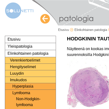
Etusivu
Elinkohtainen patologia
HODGKININ TAU
Etusivu
Yleispatologia
Näytteenä on kookas imu
Elinkohtainen patologia
suurennoksilla Hodgkinin 
Verenkiertoelimet
Hengityselimet
Luuydin
Imukudos
Hyperplasia
Lymfooma
Non-Hodgkin-
lymfooma