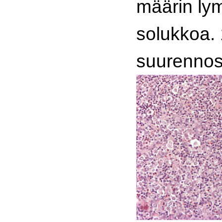
määrin lym
solukkoa.
suurennos