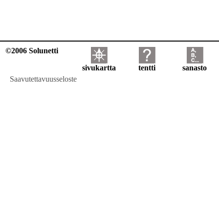
©2006 Solunetti
sivukartta
tentti
sanasto
Saavutettavuusseloste