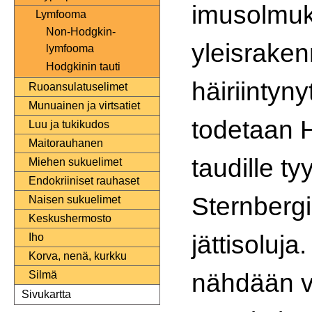
imusolmuk
Lymfooma
Non-Hodgkin-
yleisrake
lymfooma
Hodgkinin tauti
häiriintyn
Ruoansulatuselimet
Munuainen ja virtsatiet
todetaan 
Luu ja tukikudos
Maitorauhanen
taudille ty
Miehen sukuelimet
Endokriiniset rauhaset
Sternberg
Naisen sukuelimet
Keskushermosto
jättisoluja
Iho
Korva, nenä, kurkku
nähdään v
Silmä
Sivukartta