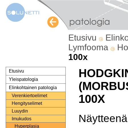
Etusivu
Elink
Lymfooma
Ho
100x
HODGKIN
Etusivu
Yleispatologia
(MORBU
Elinkohtainen patologia
100X
Verenkiertoelimet
Hengityselimet
Luuydin
Näytteenä
Imukudos
Hyperplasia