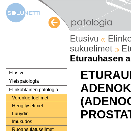
Etusivu
Elink
sukuelimet
Et
Eturauhasen 
ETURAU
Etusivu
Yleispatologia
ADENOK
Elinkohtainen patologia
(ADENO
Verenkiertoelimet
Hengityselimet
PROSTAT
Luuydin
Imukudos
Ruoansulatuselimet