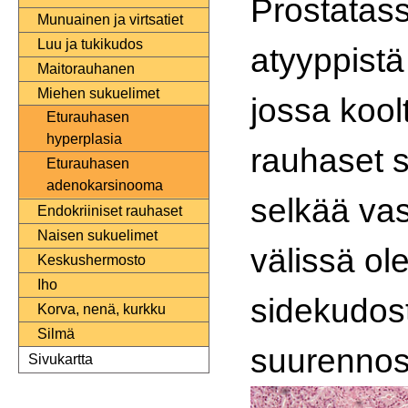
Prostatas
Munuainen ja virtsatiet
Luu ja tukikudos
atyyppist
Maitorauhanen
Miehen sukuelimet
jossa kool
Eturauhasen
hyperplasia
rauhaset s
Eturauhasen
adenokarsinooma
selkää va
Endokriiniset rauhaset
Naisen sukuelimet
välissä ol
Keskushermosto
Iho
sidekudos
Korva, nenä, kurkku
Silmä
suurennos
Sivukartta