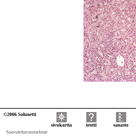
©2006 Solunetti
sivukartta
tentti
sanasto
Saavutettavuusseloste