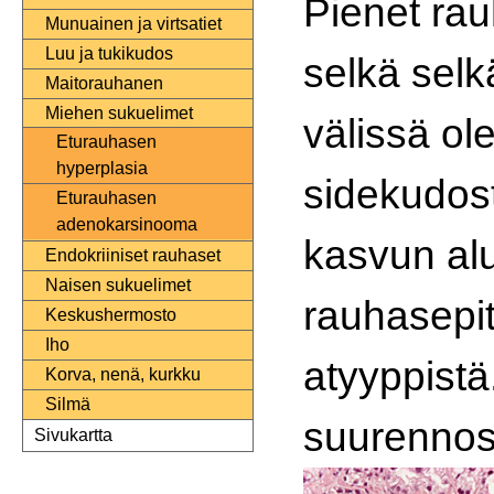
Pienet rau
Munuainen ja virtsatiet
Luu ja tukikudos
selkä selk
Maitorauhanen
Miehen sukuelimet
välissä ol
Eturauhasen
hyperplasia
sidekudost
Eturauhasen
adenokarsinooma
kasvun alu
Endokriiniset rauhaset
Naisen sukuelimet
rauhasepit
Keskushermosto
Iho
atyyppistä
Korva, nenä, kurkku
Silmä
suurennos
Sivukartta