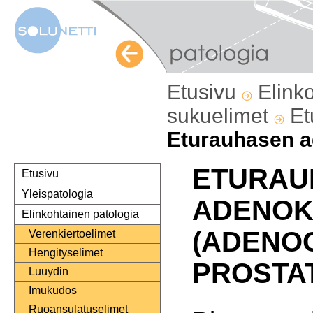
Etusivu
Elink
sukuelimet
Et
Eturauhasen 
ETURAU
Etusivu
Yleispatologia
ADENOK
Elinkohtainen patologia
(ADENO
Verenkiertoelimet
Hengityselimet
PROSTAT
Luuydin
Imukudos
Ruoansulatuselimet