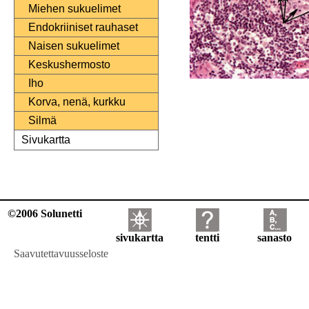
Miehen sukuelimet
Endokriiniset rauhaset
Naisen sukuelimet
Keskushermosto
Iho
Korva, nenä, kurkku
Silmä
Sivukartta
©2006 Solunetti
sivukartta
tentti
sanasto
Saavutettavuusseloste