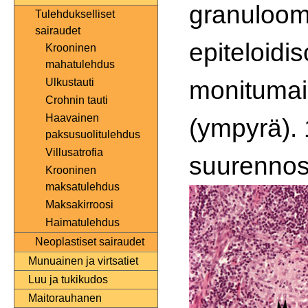
granuloom
Tulehdukselliset
sairaudet
epiteloidis
Krooninen
mahatulehdus
monitumais
Ulkustauti
Crohnin tauti
Haavainen
(ympyrä).
paksusuolitulehdus
Villusatrofia
suurennos
Krooninen
maksatulehdus
Maksakirroosi
Haimatulehdus
Neoplastiset sairaudet
Munuainen ja virtsatiet
Luu ja tukikudos
Maitorauhanen