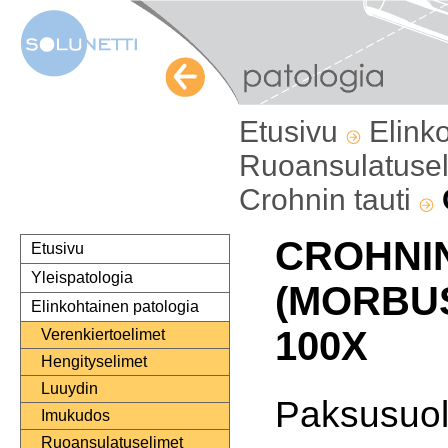
Etusivu
Elink
Ruoansulatuse
Crohnin tauti
CROHNIN
Etusivu
Yleispatologia
(MORBU
Elinkohtainen patologia
100X
Verenkiertoelimet
Hengityselimet
Luuydin
Paksusuol
Imukudos
Ruoansulatuselimet