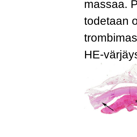
massaa. P
todetaan 
trombimass
HE-värjäy