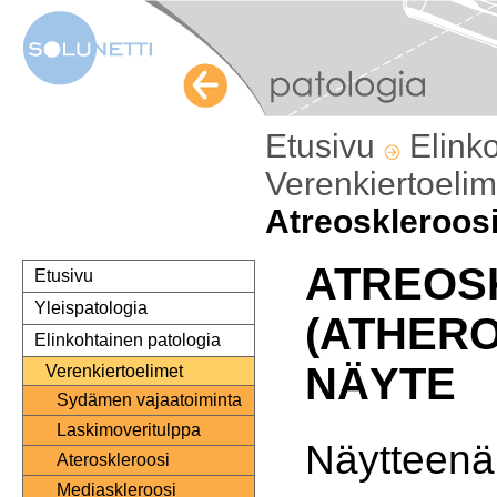
Etusivu
Elink
Verenkiertoeli
Atreoskleroos
ATREOS
Etusivu
Yleispatologia
(ATHER
Elinkohtainen patologia
NÄYTE
Verenkiertoelimet
Sydämen vajaatoiminta
Laskimoveritulppa
Näytteenä
Ateroskleroosi
Mediaskleroosi