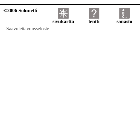
©2006 Solunetti
sivukartta
tentti
sanasto
Saavutettavuusseloste