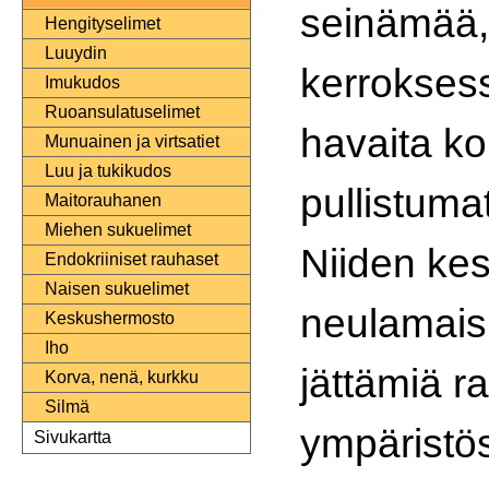
seinämää, 
Hengityselimet
Luuydin
kerrokses
Imukudos
Ruoansulatuselimet
havaita ko
Munuainen ja virtsatiet
Luu ja tukikudos
pullistumat
Maitorauhanen
Miehen sukuelimet
Niiden kes
Endokriiniset rauhaset
Naisen sukuelimet
neulamaisi
Keskushermosto
Iho
jättämiä r
Korva, nenä, kurkku
Silmä
ympäristö
Sivukartta