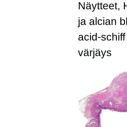
Näytteet, 
ja alcian b
acid-schif
värjäys