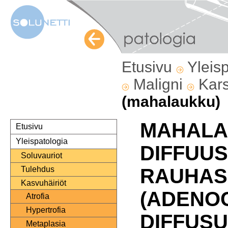
Etusivu
Yleis
Maligni
Kar
(mahalaukku)
MAHAL
Etusivu
Yleispatologia
DIFFUUS
Soluvauriot
Tulehdus
RAUHAS
Kasvuhäiriöt
(ADENO
Atrofia
Hypertrofia
DIFFUS
Metaplasia