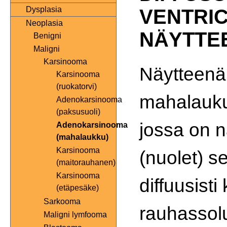
Dysplasia
VENTRIC
Neoplasia
NÄYTTE
Benigni
Maligni
Karsinooma
Näytteenä
Karsinooma
(ruokatorvi)
mahalauk
Adenokarsinooma
(paksusuoli)
jossa on n
Adenokarsinooma
(mahalaukku)
Karsinooma
(nuolet) se
(maitorauhanen)
Karsinooma
diffuusisti
(etäpesäke)
Sarkooma
rauhassolu
Maligni lymfooma