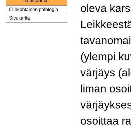
Blastooma
oleva kars
Elinkohtainen patologia
Sivukartta
Leikkeestä
tavanomai
(ylempi ku
värjäys (a
liman osoi
värjäykse
osoittaa r