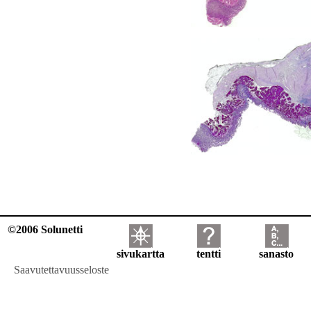
©2006 Solunetti
sivukartta
tentti
sanasto
Saavutettavuusseloste