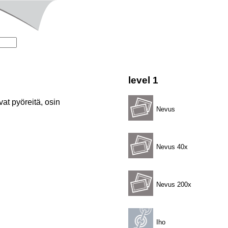
level 1
at pyöreitä, osin
Nevus
Nevus 40x
Nevus 200x
Iho