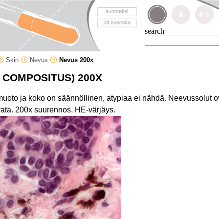
search
Skin
Nevus
Nevus 200x
 COMPOSITUS) 200X
oto ja koko on säännöllinen, atypiaa ei nähdä. Neevussolut ov
avata. 200x suurennos, HE-värjäys.