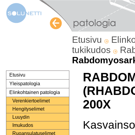
Etusivu
Elink
tukikudos
Ra
Rabdomyosar
RABDO
Etusivu
Yleispatologia
(RHABD
Elinkohtainen patologia
200X
Verenkiertoelimet
Hengityselimet
Luuydin
Kasvainso
Imukudos
Ruoansulatuselimet