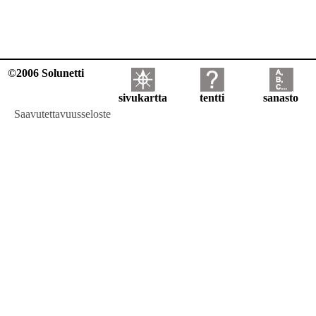
©2006 Solunetti
sivukartta
tentti
sanasto
Saavutettavuusseloste