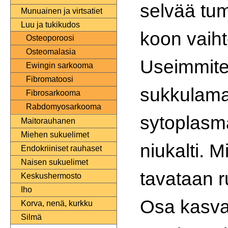
selvää tu
Munuainen ja virtsatiet
Luu ja tukikudos
koon vaiht
Osteoporoosi
Osteomalasia
Useimmite
Ewingin sarkooma
Fibromatoosi
sukkulamai
Fibrosarkooma
Rabdomyosarkooma
sytoplasm
Maitorauhanen
Miehen sukuelimet
niukalti. M
Endokriiniset rauhaset
Naisen sukuelimet
tavataan r
Keskushermosto
Iho
Osa kasva
Korva, nenä, kurkku
Silmä