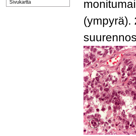
monitumai
Sivukartta
(ympyrä).
suurennos