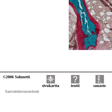
©2006 Solunetti
sivukartta
tentti
sanasto
Saavutettavuusseloste