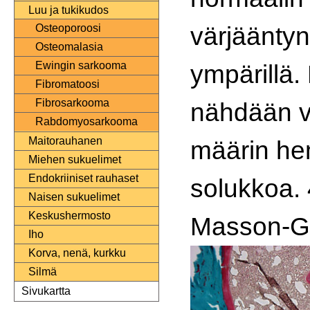
Luu ja tukikudos
värjäänty
Osteoporoosi
Osteomalasia
ympärillä.
Ewingin sarkooma
Fibromatoosi
Fibrosarkooma
nähdään v
Rabdomyosarkooma
Maitorauhanen
määrin he
Miehen sukuelimet
Endokriiniset rauhaset
solukkoa.
Naisen sukuelimet
Keskushermosto
Masson-Go
Iho
Korva, nenä, kurkku
Silmä
Sivukartta