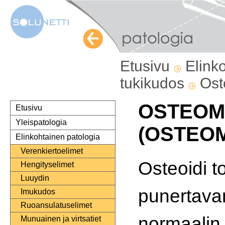
Etusivu
Elink
tukikudos
Ost
OSTEOM
Etusivu
Yleispatologia
(OSTEOM
Elinkohtainen patologia
Verenkiertoelimet
Osteoidi t
Hengityselimet
Luuydin
punertava
Imukudos
Ruoansulatuselimet
normaalin 
Munuainen ja virtsatiet