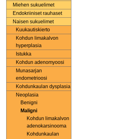
Miehen sukuelimet
Endokriiniset rauhaset
Naisen sukuelimet
Kuukautiskierto
Kohdun limakalvon
hyperplasia
Istukka
Kohdun adenomyoosi
Munasarjan
endometrioosi
Kohdunkaulan dysplasia
Neoplasia
Benigni
Maligni
Kohdun limakalvon
adenokarsinooma
Kohdunkaulan