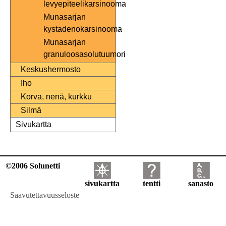
levyepiteelikarsinooma
Munasarjan
kystadenokarsinooma
Munasarjan
granuloosasolutuumori
Keskushermosto
Iho
Korva, nenä, kurkku
Silmä
Sivukartta
©2006 Solunetti
sivukartta
tentti
sanasto
Saavutettavuusseloste