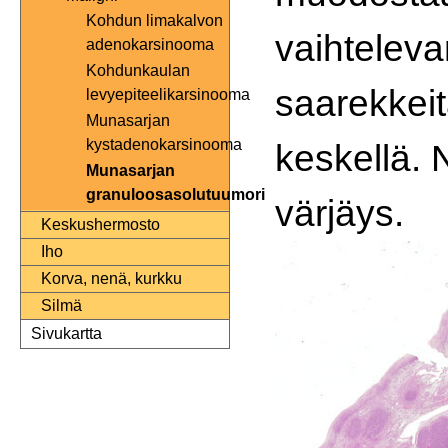
Kohdun limakalvon
vaihteleva
adenokarsinooma
Kohdunkaulan
saarekkei
levyepiteelikarsinooma
Munasarjan
kystadenokarsinooma
keskellä. 
Munasarjan
granuloosasolutuumori
värjäys.
Keskushermosto
Iho
Korva, nenä, kurkku
Silmä
Sivukartta