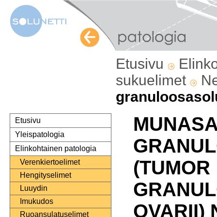
Etusivu
Elink
sukuelimet
Ne
granuloosasol
MUNASA
Etusivu
Yleispatologia
GRANUL
Elinkohtainen patologia
(TUMOR
Verenkiertoelimet
Hengityselimet
GRANUL
Luuydin
Imukudos
OVARII)
Ruoansulatuselimet