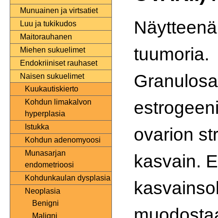
Munuainen ja virtsatiet
Näytteenä
Luu ja tukikudos
Maitorauhanen
tuumoria.
Miehen sukuelimet
Endokriiniset rauhaset
Granulosa
Naisen sukuelimet
Kuukautiskierto
estrogeeni
Kohdun limakalvon
hyperplasia
Istukka
ovarion s
Kohdun adenomyoosi
Munasarjan
kasvain. Es
endometrioosi
Kohdunkaulan dysplasia
kasvainsol
Neoplasia
Benigni
muodosta
Maligni