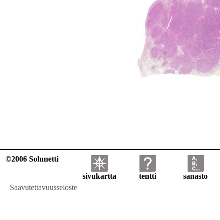
©2006 Solunetti
sivukartta
tentti
sanasto
Saavutettavuusseloste