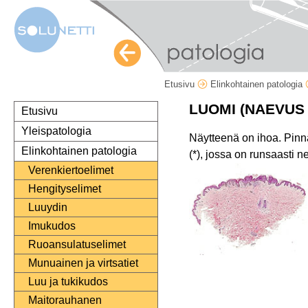
Etusivu
Elinkohtainen patologia
LUOMI (NAEVUS
Etusivu
Yleispatologia
Näytteenä on ihoa. Pin
Elinkohtainen patologia
(*), jossa on runsaasti 
Verenkiertoelimet
Hengityselimet
Luuydin
Imukudos
Ruoansulatuselimet
Munuainen ja virtsatiet
Luu ja tukikudos
Maitorauhanen