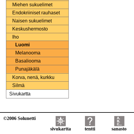
Miehen sukuelimet
Endokriiniset rauhaset
Naisen sukuelimet
Keskushermosto
Iho
Luomi
Melanooma
Basaliooma
Punajäkälä
Korva, nenä, kurkku
Silmä
Sivukartta
©2006 Solunetti
sivukartta
tentti
sanasto