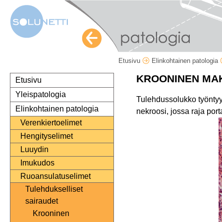
Etusivu
Elinkohtainen patologia
KROONINEN MAK
Etusivu
Yleispatologia
Tulehdussolukko työntyy 
Elinkohtainen patologia
nekroosi, jossa raja por
Verenkiertoelimet
Hengityselimet
Luuydin
Imukudos
Ruoansulatuselimet
Tulehdukselliset
sairaudet
Krooninen