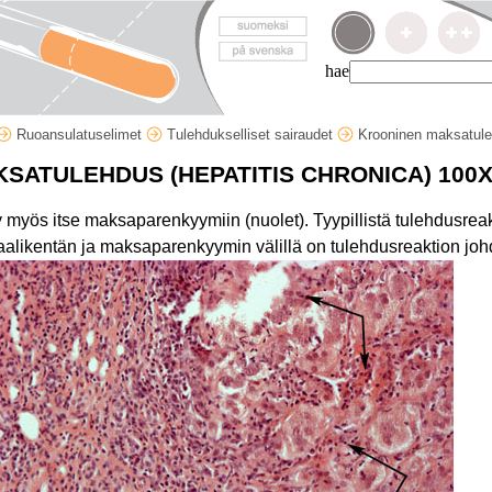
hae
Ruoansulatuselimet
Tulehdukselliset sairaudet
Krooninen maksatul
SATULEHDUS (HEPATITIS CHRONICA) 100
myös itse maksaparenkyymiin (nuolet). Tyypillistä tulehdusreakt
taalikentän ja maksaparenkyymin välillä on tulehdusreaktion jo