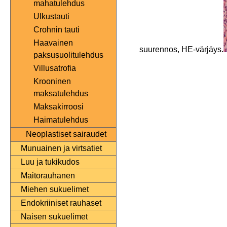
mahatulehdus
Ulkustauti
Crohnin tauti
Haavainen
suurennos, HE-värjäys.
paksusuolitulehdus
Villusatrofia
Krooninen
maksatulehdus
Maksakirroosi
Haimatulehdus
Neoplastiset sairaudet
Munuainen ja virtsatiet
Luu ja tukikudos
Maitorauhanen
Miehen sukuelimet
Endokriiniset rauhaset
Naisen sukuelimet