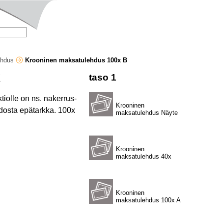
ehdus
Krooninen maksatulehdus 100x B
X
taso 1
iolle on ns. nakerrus-
Krooninen
hdosta epätarkka. 100x
maksatulehdus Näyte
Krooninen
maksatulehdus 40x
Krooninen
maksatulehdus 100x A