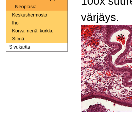
100x suur
Neoplasia
värjäys.
Keskushermosto
Iho
Korva, nenä, kurkku
Silmä
Sivukartta