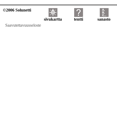
©2006 Solunetti
sivukartta
tentti
sanasto
Saavutettavuusseloste