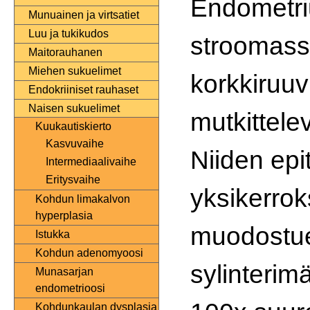
Endometr
Munuainen ja virtsatiet
Luu ja tukikudos
stroomass
Maitorauhanen
Miehen sukuelimet
korkkiruuv
Endokriiniset rauhaset
Naisen sukuelimet
mutkittelev
Kuukautiskierto
Kasvuvaihe
Niiden epi
Intermediaalivaihe
Eritysvaihe
yksikerrok
Kohdun limakalvon
hyperplasia
muodostue
Istukka
Kohdun adenomyoosi
sylinterimä
Munasarjan
endometrioosi
Kohdunkaulan dysplasia