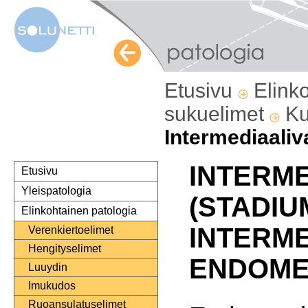
Etusivu
Elink
sukuelimet
Ku
Intermediaaliv
INTERME
Etusivu
Yleispatologia
(STADIU
Elinkohtainen patologia
INTERM
Verenkiertoelimet
Hengityselimet
ENDOMET
Luuydin
Imukudos
Ruoansulatuselimet