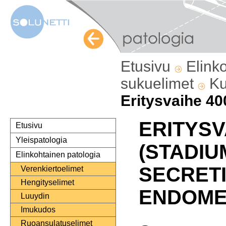
Etusivu
Elink
sukuelimet
Ku
Eritysvaihe 40
ERITYSV
Etusivu
Yleispatologia
(STADIU
Elinkohtainen patologia
SECRET
Verenkiertoelimet
Hengityselimet
ENDOMET
Luuydin
Imukudos
Ruoansulatuselimet