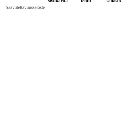
sivukartta
tentti
sanasto
Saavutettavuusseloste