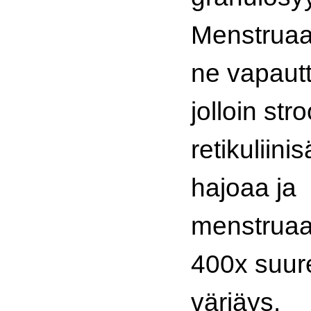
Menstruaa
ne vapautt
jolloin st
retikuliini
hajoaa ja
menstruaa
400x suur
värjäys.