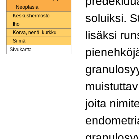
predekidua
Neoplasia
soluiksi. 
Keskushermosto
Iho
lisäksi run
Korva, nenä, kurkku
Silmä
pienehköj
Sivukartta
granulosyy
muistuttavi
joita nimit
endometria
granulosyy