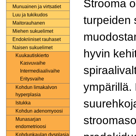
Strooma o
Munuainen ja virtsatiet
Luu ja tukikudos
turpeiden 
Maitorauhanen
Miehen sukuelimet
muodostam
Endokriiniset rauhaset
Naisen sukuelimet
hyvin kehi
Kuukautiskierto
Kasvuvaihe
spiraaliva
Intermediaalivaihe
Eritysvaihe
ympärillä.
Kohdun limakalvon
hyperplasia
suurehkoja
Istukka
Kohdun adenomyoosi
stroomasol
Munasarjan
endometrioosi
Kohdunkaulan dysplasia