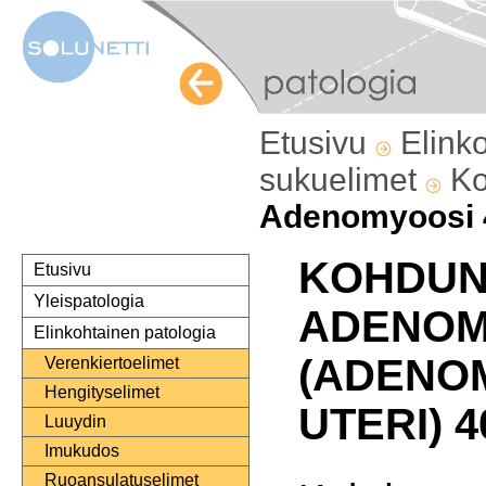
Etusivu
Elink
sukuelimet
K
Adenomyoosi 
KOHDU
Etusivu
Yleispatologia
ADENOM
Elinkohtainen patologia
(ADENO
Verenkiertoelimet
Hengityselimet
UTERI) 4
Luuydin
Imukudos
Ruoansulatuselimet