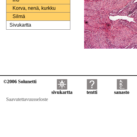
Korva, nenä, kurkku
Silmä
Sivukartta
©2006 Solunetti
sivukartta
tentti
sanasto
Saavutettavuusseloste