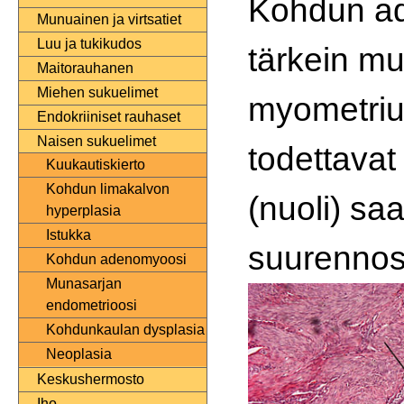
Kohdun a
Munuainen ja virtsatiet
Luu ja tukikudos
tärkein m
Maitorauhanen
Miehen sukuelimet
myometrium
Endokriiniset rauhaset
Naisen sukuelimet
todettava
Kuukautiskierto
Kohdun limakalvon
(nuoli) sa
hyperplasia
Istukka
suurennos
Kohdun adenomyoosi
Munasarjan
endometrioosi
Kohdunkaulan dysplasia
Neoplasia
Keskushermosto
Iho