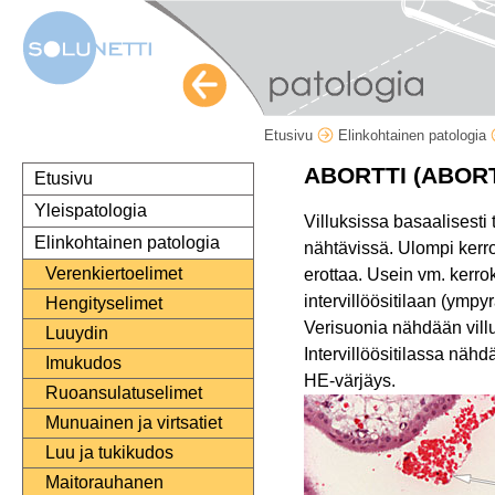
Etusivu
Elinkohtainen patologia
ABORTTI (ABOR
Etusivu
Yleispatologia
Villuksissa basaalisesti 
Elinkohtainen patologia
nähtävissä. Ulompi kerro
Verenkiertoelimet
erottaa. Usein vm. kerroks
intervillöösitilaan (ymp
Hengityselimet
Verisuonia nähdään villu
Luuydin
Intervillöösitilassa näh
Imukudos
HE-värjäys.
Ruoansulatuselimet
Munuainen ja virtsatiet
Luu ja tukikudos
Maitorauhanen