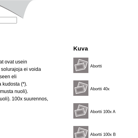
Kuva
at ovat usein
Abortti
 solurajoja ei voida
iseen eli
 kudosta (*).
Abortti 40x
musta nuoli).
nuoli). 100x suurennos,
Abortti 100x A
Abortti 100x B