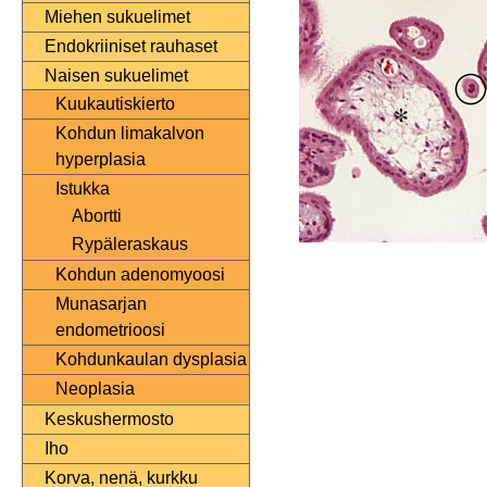
Miehen sukuelimet
Endokriiniset rauhaset
Naisen sukuelimet
Kuukautiskierto
Kohdun limakalvon
hyperplasia
Istukka
Abortti
Rypäleraskaus
Kohdun adenomyoosi
Munasarjan
endometrioosi
Kohdunkaulan dysplasia
Neoplasia
Keskushermosto
Iho
Korva, nenä, kurkku