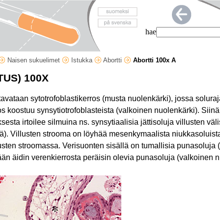
hae
Naisen sukuelimet
Istukka
Abortti
Abortti 100x A
TUS) 100X
tavataan sytotrofoblastikerros (musta nuolenkärki), jossa soluraj
s koostuu synsytiotrofoblasteista (valkoinen nuolenkärki). Siinä
esta irtoilee silmuina ns. synsytiaalisia jättisoluja villusten väl
yrä). Villusten strooma on löyhää mesenkymaalista niukkasoluista
sten stroomassa. Verisuonten sisällä on tumallisia punasoluja (
dään äidin verenkierrosta peräisin olevia punasoluja (valkoinen 