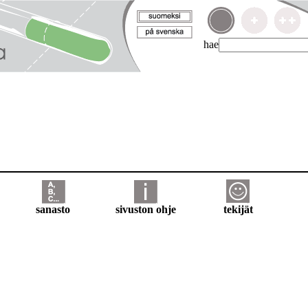
hae
sanasto
sivuston ohje
tekijät