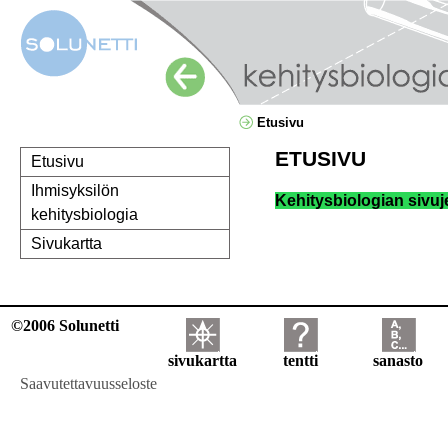
Etusivu
ETUSIVU
Etusivu
Ihmisyksilön
Kehitysbiologian sivuj
kehitysbiologia
Sivukartta
©2006 Solunetti
sivukartta
tentti
sanasto
Saavutettavuusseloste